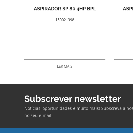
ASPIRADOR SP 80 4HP BPL
ASP
150021398
LER MAIS
Subscrever newsletter
Notícias, oportunidades e muito mais! Subscreva a no
no seu e-mail.