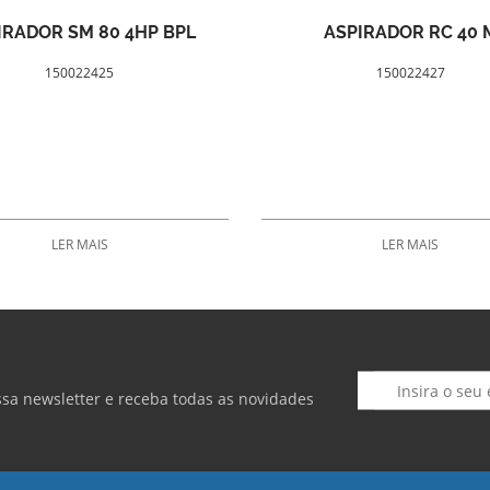
IRADOR SM 80 4HP BPL
ASPIRADOR RC 40 
150022425
150022427
LER MAIS
LER MAIS
ssa newsletter e receba todas as novidades